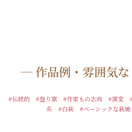
─ 作品例・雰囲気な
#伝統的 #登り窯 #作家もの志向 #窯変 
系 #白萩 #ベーシックな萩焼