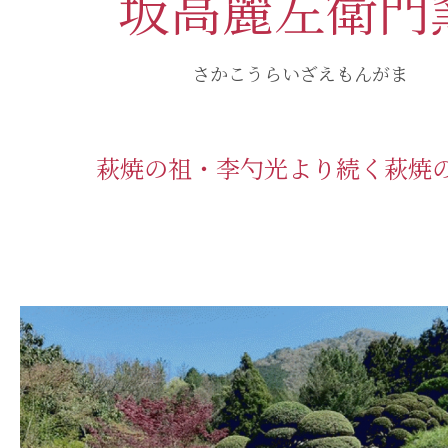
坂高麗左衛門
さかこうらいざえもんがま
萩焼の祖・李勺光より続く萩焼