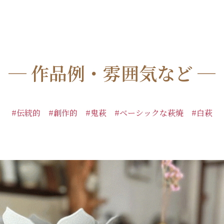
─ 作品例・雰囲気など ─
#伝統的 #創作的 #鬼萩 #ベーシックな萩焼 #白萩